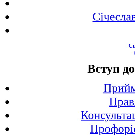
Січесла
Сп
Вступ до
Прийм
Прав
Консультац
Профоріє