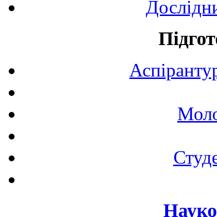
Дослідн
Підгот
Аспірантур
Моло
Студе
Науко