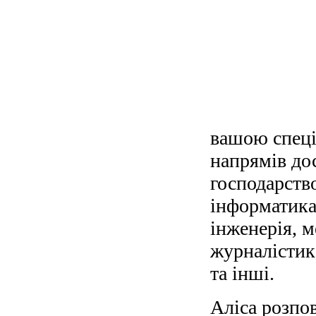
вашою спеці
напрямів дос
господарство
інформатика
інженерія, м
журналістика
та інші.
Аліса розпов