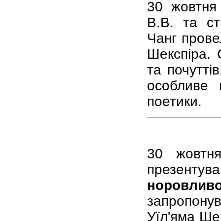
30 жовтня
В.В. та с
Чанг прове
Шекспіра. 
та почутті
особливе в
поетики.
30 жовтня
презент
норовливо
запропону
Уїл'яма Ше