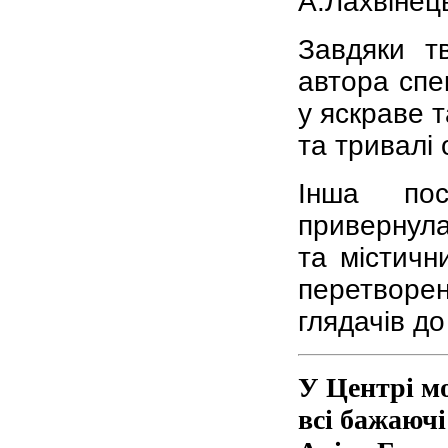
А.Лахвінец
Завдяки т
автора спе
у яскраве 
та тривалі 
Інша по
приверну
та містичн
перетворе
глядачів д
У Центрі м
всі бажаючі