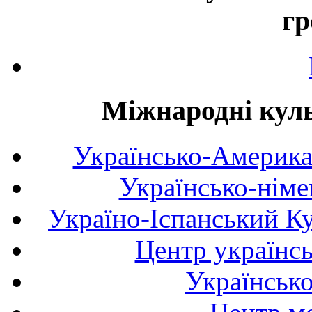
гр
Міжнародні куль
Українсько-Америка
Українсько-німе
Україно-Іспанський К
Центр українсь
Українськ