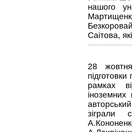
нашого ун
Мартище
Безкоров
Саітова, як
28 жовтн
підготовки
рамках в
іноземних
авторський
зіграли 
А.Кононен