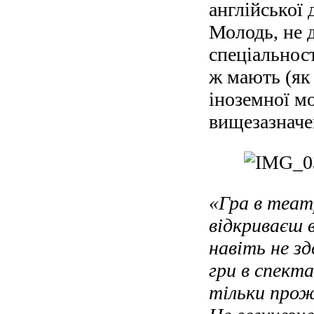
англійської 
Молодь, не д
спеціальност
ж мають (як 
іноземної мо
вищезазначен
«Гра в театр
відкриваєш в
навіть не зд
гри в спект
тільки прож