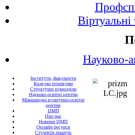
Профспі
Віртуальні
П
Науково-а
Інститути, факультети
Коледжі,технікуми
Структурні підрозділи
Науково-освітні центри
Міжнародні культурно-освітні
центри
ЦМП
Про нас
Новини ЦМП
Онлайн ресурси
Студенти пишуть