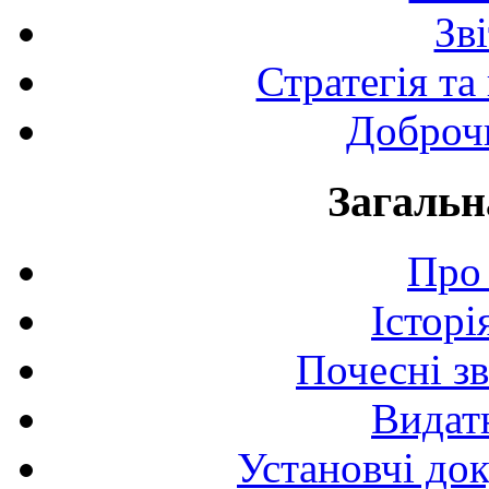
Зв
Стратегія та
Доброчи
Загальн
Про 
Історі
Почесні з
Видат
Установчі до