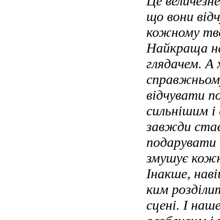
Це величезне
що вони від
кожному тв
Найкраща на
глядачем. А 
справжньому
відчувати п
сильнішим і 
завжди стає
подарувати 
змушує кожн
Інакше, нав
ким розділи
сцені. І наш