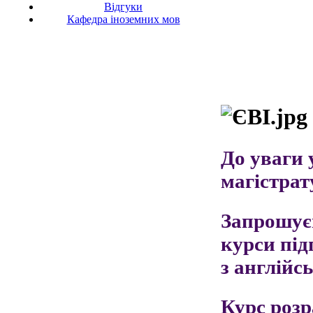
Відгуки
Кафедра іноземних мов
До уваги 
магістрат
Запрошуєм
курси під
з англійс
Курс розр