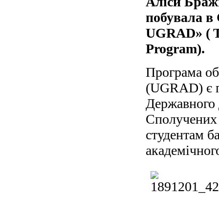
Аліси Браж
побувала в
UGRAD» ( T
Program
).
Програма об
(UGRAD) є п
Державного 
Сполучених 
студентам б
академічног