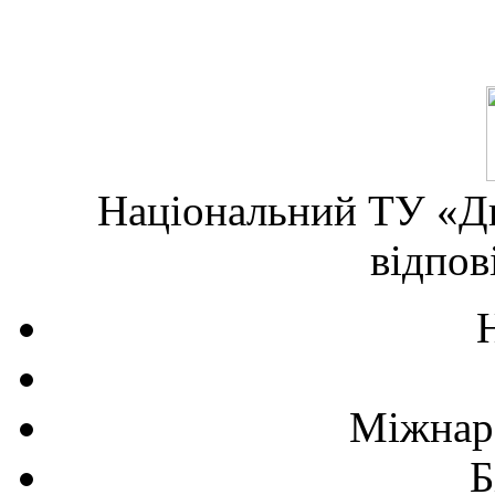
Національний ТУ «Дн
відпов
Міжнаро
Б