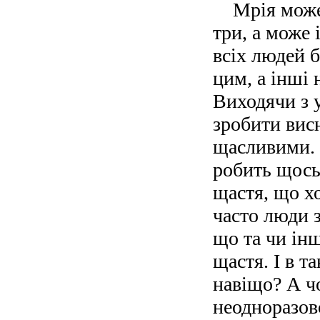
Мрія може
три, а може 
всіх людей б
цим, а інші 
Виходячи з 
зробити висн
щасливими. 
робить щось
щастя, що хо
часто люди 
що та чи інш
щастя. І в т
навіщо? А ч
неодноразов