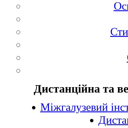
Ос
Сти
Дистанційна та в
Міжгалузевий інст
Диста