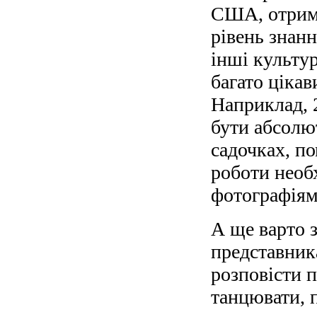
США, отрима
рівень знанн
інші культур
багато цікав
Наприклад, 
бути абсолют
садочках, п
роботи необх
фотографіям
А ще варто з
представник
розповісти 
танцювати, 