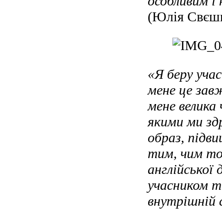
особливим і 
(Юлія Свєшн
«Я беру учас
мене це зав
мене велика 
якими ми зд
образ, підви
тим, чим то
англійської
учасником т
внутрішній 