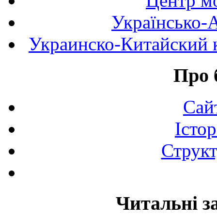
Центр мо
Українсько-
Украинско-Китайский к
Про 
Сай
Істор
Структ
Читальні з