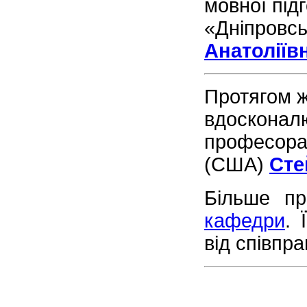
мовної під
«Дніпровсь
Анатоліїв
Протягом ж
вдосконал
професо
(США)
Сте
Більше п
кафедри
. 
від співпрац